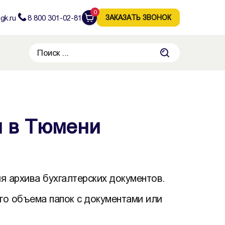
0
gk.ru
8 800 301-02-81
ЗАКАЗАТЬ ЗВОНОК
и в Тюмени
 архива бухгалтерских документов.
го объема папок с документами или