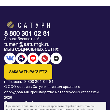
8 800 301-02-81
Звонок бесплатный
tumen@saturngk.ru
МЫ В СОЦИАЛЬНЫХ СЕТЯХ:
ЗАКАЗАТЬ РАСЧЕТ
г. Тюмень:
8 800 301-02-81
© ООО «Фирма «Сатурн» — завод архивного
оборудования, производство металлических стеллажей,
2026
Политика обработки персональных данных
При использовании сайта вы разрешаете обрабатывать файлы
* Все цены на сайте в процессе обновления и не являются
cookie и информацию о вашем местоположении, устройстве и