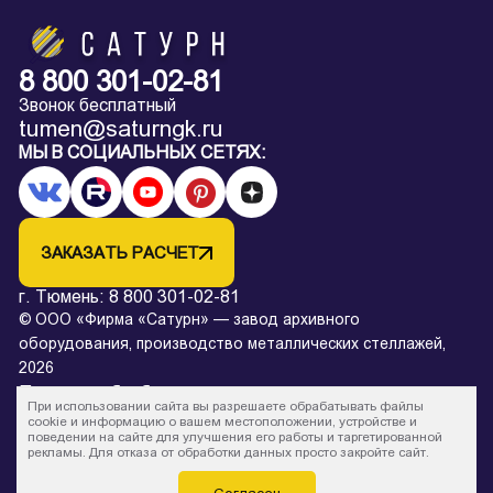
8 800 301-02-81
Звонок бесплатный
tumen@saturngk.ru
МЫ В СОЦИАЛЬНЫХ СЕТЯХ:
ЗАКАЗАТЬ РАСЧЕТ
г. Тюмень:
8 800 301-02-81
© ООО «Фирма «Сатурн» — завод архивного
оборудования, производство металлических стеллажей,
2026
Политика обработки персональных данных
При использовании сайта вы разрешаете обрабатывать файлы
* Все цены на сайте в процессе обновления и не являются
cookie и информацию о вашем местоположении, устройстве и
поведении на сайте для улучшения его работы и таргетированной
офертой.
рекламы. Для отказа от обработки данных просто закройте сайт.