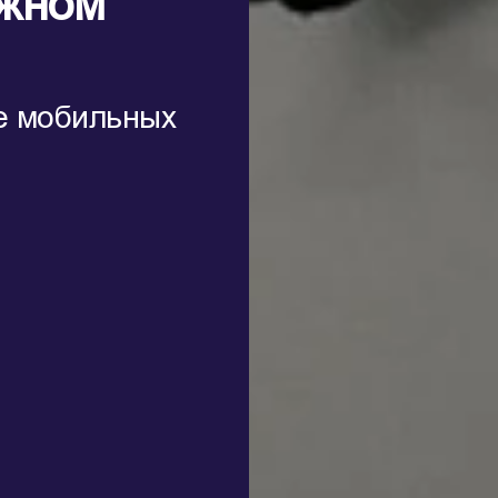
ижном
ме мобильных